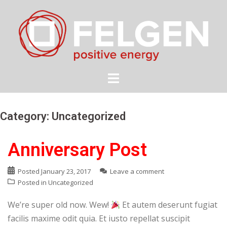
Skip
to
content
Category:
Uncategorized
Anniversary Post
Posted
January 23, 2017
Leave a comment
Posted in
Uncategorized
We’re super old now. Wew!
Et autem deserunt fugiat
facilis maxime odit quia. Et iusto repellat suscipit