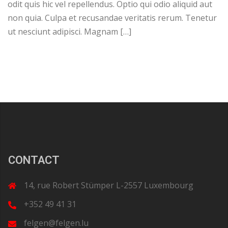
odit quis hic vel repellendus. Optio qui odio aliquid aut
non quia. Culpa et recusandae veritatis rerum. Tenetur
ut nesciunt adipisci. Magnam […]
CONTACT
14, rue Robert Stümper L-2557 Luxembourg
+352 49 41 31
felgen@felgen.lu